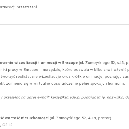
aranżacji przestrzeni
rzenie wizualizacji i animacji w Enscape
(ul. Zamoyskiego 52, s.13, 
iki pracy w Enscape – narzędziu, które pozwala w kilka chwil ożywić 
 tworzyć realistyczne wizualizacje oraz krótkie animacje, poznając zas
kt zamienia się w wirtualne doświadczenie pełne spokoju i harmonii.
y przesyłać na adres e-mail: kursy@ksa.edu.pl podając imię, nazwisko, 
eść wartość nieruchomości
(ul. Zamoyskiego 52, Aula, parter)
, OSHS