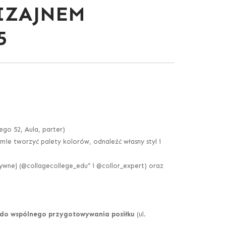
IZAJNEM
5
ego 52, Aula, parter)
ie tworzyć palety kolorów, odnaleźć własny styl i
tywnej (@collagecollege_edu” i @collor_expert) oraz
y do wspólnego przygotowywania posiłku
(ul.