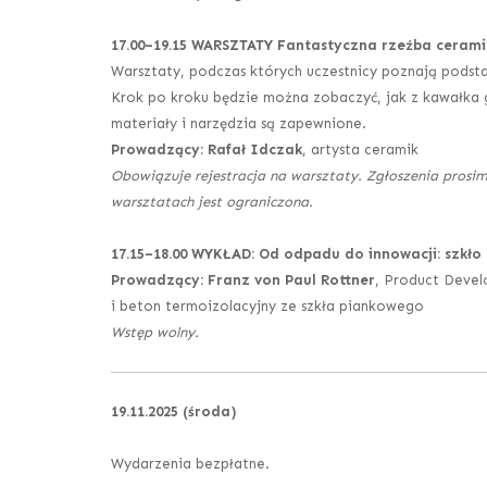
17.00
–
19.15 WARSZTATY Fantastyczna rzeźba ceram
Warsztaty, podczas których uczestnicy poznają podst
Krok po kroku będzie można zobaczyć, jak z kawałka 
materiały i narzędzia są zapewnione.
Prowadzący: Rafał Idczak
, artysta ceramik
Obowiązuje rejestracja na warsztaty. Zgłoszenia prosim
warsztatach jest ograniczona.
17.15–18.00 WYKŁAD: Od odpadu do innowacji: szk
Prowadzący:
Franz von Paul Rottner
, Product Devel
i beton termoizolacyjny ze szkła piankowego
Wstęp wolny.
19.11.2025 (środa)
Wydarzenia bezpłatne.