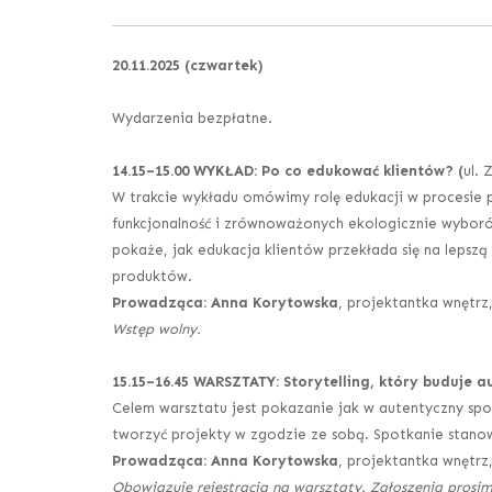
20.11.2025 (czwartek)
Wydarzenia bezpłatne.
14.15
–
15.00 WYKŁAD: Po co edukować klientów? (
ul. 
W trakcie wykładu omówimy rolę edukacji w procesie 
funkcjonalność i zrównoważonych ekologicznie wyborów
pokaże, jak edukacja klientów przekłada się na lepsz
produktów.
Prowadząca: Anna Korytowska
, projektantka wnętrz
Wstęp wolny.
15.15
–
16.45 WARSZTATY: Storytelling, który buduje 
Celem warsztatu jest pokazanie jak w autentyczny spos
tworzyć projekty w zgodzie ze sobą. Spotkanie stano
Prowadząca: Anna Korytowska
, projektantka wnętrz
Obowiązuje rejestracja na warsztaty. Zgłoszenia prosim