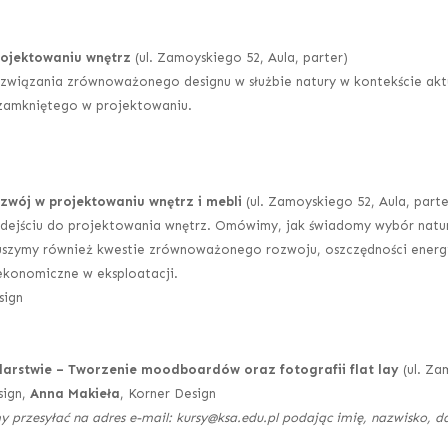
rojektowaniu wnętrz
(ul. Zamoyskiego 52, Aula, parter)
związania zrównoważonego designu w służbie natury w kontekście akt
 zamkniętego w projektowaniu.
zwój w projektowaniu wnętrz i mebli
(ul. Zamoyskiego 52, Aula, parte
jściu do projektowania wnętrz. Omówimy, jak świadomy wybór natura
oruszymy również kwestie zrównoważonego rozwoju, oszczędności energii
ekonomiczne w eksploatacji.
sign
blarstwie – Tworzenie moodboardów oraz fotografii flat lay
(ul. Za
sign,
Anna Makieła
, Korner Design
y przesyłać na adres e-mail: kursy@ksa.edu.pl podając imię, nazwisko, 