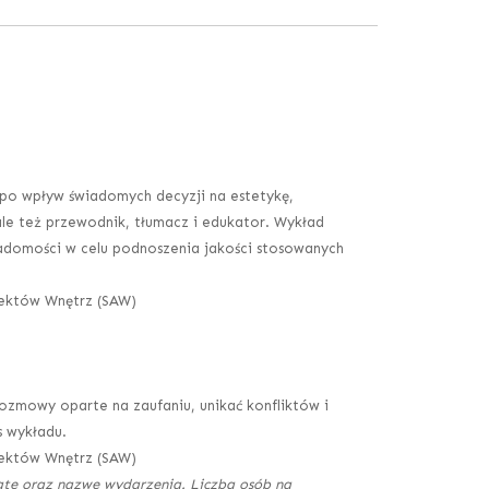
 po wpływ świadomych decyzji na estetykę,
le też przewodnik, tłumacz i edukator. Wykład
wiadomości w celu podnoszenia jakości stosowanych
itektów Wnętrz (SAW)
rozmowy oparte na zaufaniu, unikać konfliktów i
s wykładu.
itektów Wnętrz (SAW)
datę oraz nazwę wydarzenia. Liczba osób na