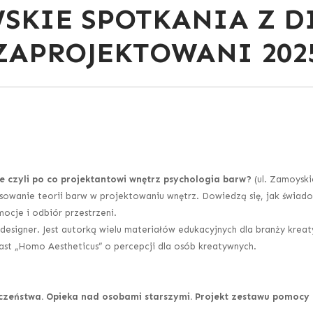
SKIE SPOTKANIA Z D
ZAPROJEKTOWANI 202
e czyli po co projektantowi wnętrz psychologia barw?
(ul. Zamoyski
owanie teorii barw w projektowaniu wnętrz. Dowiedzą się, jak świadom
ocje i odbiór przestrzeni.
 designer. Jest autorką wielu materiałów edukacyjnych dla branży krea
st „Homo Aestheticus” o percepcji dla osób kreatywnych.
łeczeństwa. Opieka nad osobami starszymi. Projekt zestawu pomoc