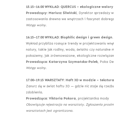
15.15
–
16.00 WYKŁAD: QUERCUS – ekologiczne walory
Prowadzący: Mariusz Śliwiński
, Dyrektor sprzedaży 
zastosowania drewna we wnętrzach i fascynat dobrego
Wstęp wolny.
16.15–17
.00 WYKŁAD: Biophilic design i green design
Wykład przybliża rosnące trendy w projektowaniu wnętr
natury, takie jak rośliny, woda, światło czy natural
pokażemy, jak zrównoważone, ekologiczne rozwiązania 
Prowadząca: Katarzyna Szymańska-Polek
, Poka De
Wstęp wolny.
17.00
–
19.15 WARSZTATY: Haft 3D w modzie – tekstura
Zanurz się w świat haftu 3D — gdzie nić staje się rzeź
zdobienia.
Prowadząca: Viktoria Pokora
, projektantka mody
Obowiązuje rejestracja na warsztaty. Zgłoszenia prosim
warsztatach jest ograniczona.