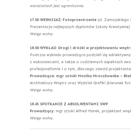
warsztatach jest ograniczona.
17.00 WERNISAŻ: Fotoprzestrzenie
(ul. Zamoyskiego 5
Prezentacja najlepszych dyplomów Szkoły Kreatywnej F
Wstęp wolny.
18.00 WYKŁAD: Drogi i dróżki w projektowaniu wnętr
Podczas wykładu prowadząca podzieli się subiektywnym
z wykonawcami, a także o codziennych aspektach swojej
profesjonalizmie i o tym, dlaczego zawód projektanta
Prowadząca: mgr sztuki Monika Mroczkowska – Biał
Architektury Wnętrz oraz Wydział Grafiki (kierunek fo
Wstęp wolny.
18.45 SPOTKANIE Z ABSOLWENTAMI SWP
Prowadzący:
mgr sztuki Alfred Marek, projektant wnę
Wstęp wolny.