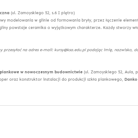
iczna
(ul. Zamoyskiego 52, s.6 I piętro)
awy modelowania w glinie od formowania bryły, przez łączenie elemen
gliny powstaje ceramika o wyjątkowym charakterze. Każdy stworzy wł
y przesyłać na adres e-mail: kursy@ksa.edu.pl podając imię, nazwisko, 
ło piankowe w nowoczesnym budownictwie
(ul. Zamoyskiego 52, Aula, p
oper oraz konstruktor instalacji do produkcji szkła piankowego,
Danko