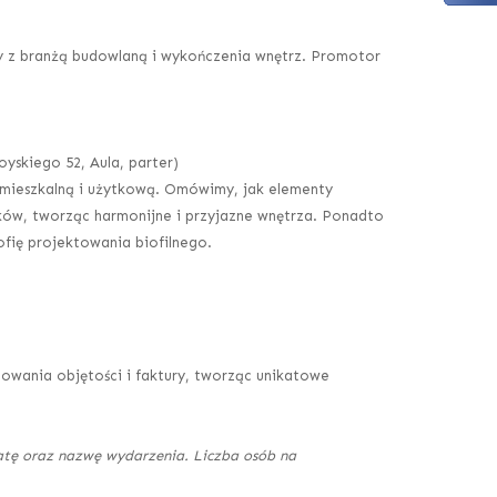
ny z branżą budowlaną i wykończenia wnętrz. Promotor
oyskiego 52, Aula, parter)
ią mieszkalną i użytkową. Omówimy, jak elementy
ików, tworząc harmonijne i przyjazne wnętrza. Ponadto
fię projektowania biofilnego.
udowania objętości i faktury, tworząc unikatowe
datę oraz nazwę wydarzenia. Liczba osób na