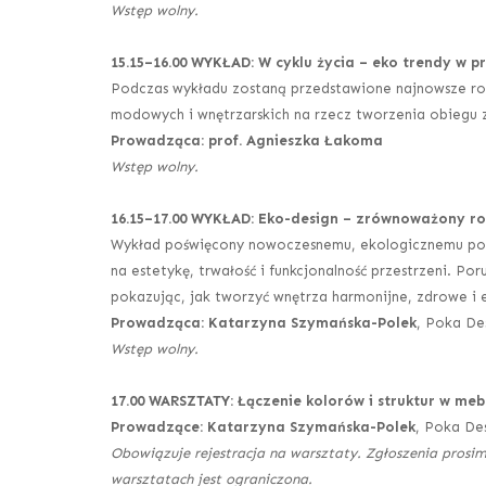
Wstęp wolny.
15.15
–
16.00 WYKŁAD: W cyklu życia – eko trendy w p
Podczas wykładu zostaną przedstawione najnowsze ro
modowych i wnętrzarskich na rzecz tworzenia obiegu
Prowadząca: prof. Agnieszka Łakoma
Wstęp wolny.
16.15
–
17.00 WYKŁAD: Eko-design – zrównoważony ro
Wykład poświęcony nowoczesnemu, ekologicznemu pode
na estetykę, trwałość i funkcjonalność przestrzeni. P
pokazując, jak tworzyć wnętrza harmonijne, zdrowe i 
Prowadząca: Katarzyna Szymańska-Polek
, Poka De
Wstęp wolny.
17.00 WARSZTATY: Łączenie kolorów i struktur w me
Prowadzące: Katarzyna Szymańska-Polek
, Poka De
Obowiązuje rejestracja na warsztaty. Zgłoszenia prosim
warsztatach jest ograniczona.