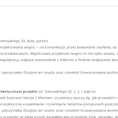
Zamoyskiego 52, Aula, parter)
projektowania wnętrz – od komunikacji, przez budowanie zaufania, aż
 produktowych. Współczesny projektant wnętrz to nie tylko esteta, a
ą współpracę, większe zadowolenie z efektów a finalnie zwiększanie ś
, założycielka Dizajnia art-studio oraz członkini Stowarzyszenia Arch
autentyczność projektu
(ul. Zamoyskiego 52, s. 2, I piętro)
ób budować relacje z klientem. Uczestnicy nauczą się, jak prowadzić 
wi praktyczne uzupełnienie i rozwinięcie tematów poruszonych podcza
, założycielka Dizajnia art-studio oraz członkini Stowarzyszenia Arch
y przesyłać na adres e-mail: kursy@ksa.edu.pl podając imię, nazwisko, 