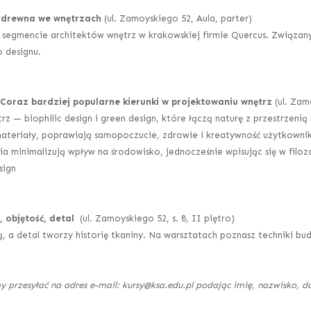
 drewna we wnętrzach
(ul. Zamoyskiego 52, Aula, parter)
w segmencie architektów wnętrz w krakowskiej firmie Quercus. Związa
 designu.
. Coraz bardziej popularne kierunki w projektowaniu wnętrz
(ul. Zam
z — biophilic design i green design, które łączą naturę z przestrzen
ne materiały, poprawiają samopoczucie, zdrowie i kreatywność użytkown
minimalizują wpływ na środowisko, jednocześnie wpisując się w filozo
sign
, objętość, detal
(ul. Zamoyskiego 52, s. 8, II piętro)
bą, a detal tworzy historię tkaniny. Na warsztatach poznasz techniki b
y przesyłać na adres e-mail: kursy@ksa.edu.pl podając imię, nazwisko, 