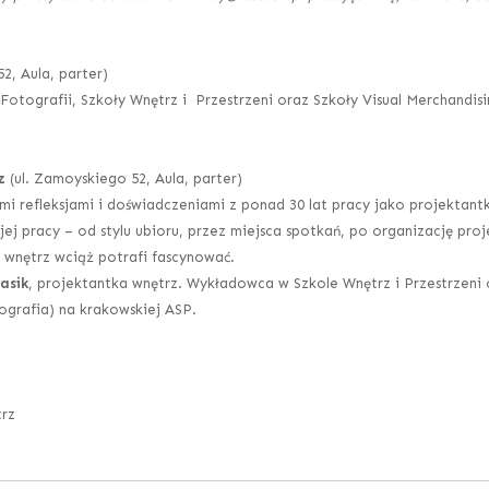
2, Aula, parter)
otografii, Szkoły Wnętrz i Przestrzeni oraz Szkoły Visual Merchandisi
z
(ul. Zamoyskiego 52, Aula, parter)
i refleksjami i doświadczeniami z ponad 30 lat pracy jako projektantk
 pracy – od stylu ubioru, przez miejsca spotkań, po organizację proje
 wnętrz wciąż potrafi fascynować.
asik
, projektantka wnętrz. Wykładowca w Szkole Wnętrz i Przestrzeni
tografia) na krakowskiej ASP.
trz