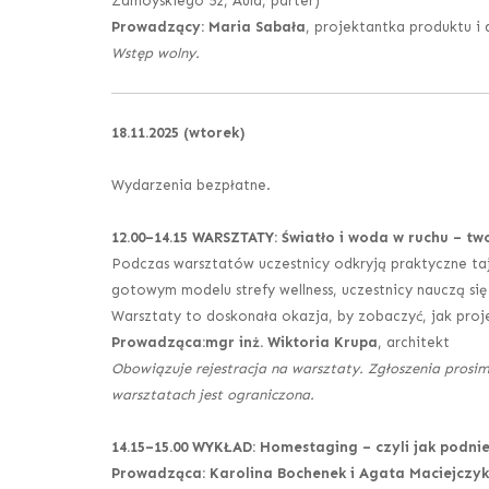
Zamoyskiego 52, Aula, parter)
Prowadzący: Maria Sabała
, projektantka produktu i 
Wstęp wolny.
18.11.2025 (wtorek)
Wydarzenia bezpłatne.
12.00
–
14.15 WARSZTATY: Światło i woda w ruchu – two
Podczas warsztatów uczestnicy odkryją praktyczne tajn
gotowym modelu strefy wellness, uczestnicy nauczą się
Warsztaty to doskonała okazja, by zobaczyć, jak proje
Prowadząca:mgr inż. Wiktoria Krupa
, architekt
Obowiązuje rejestracja na warsztaty. Zgłoszenia prosim
warsztatach jest ograniczona.
14.15
–
15.00 WYKŁAD: Homestaging – czyli jak podni
Prowadząca: Karolina Bochenek i Agata Maciejczyk